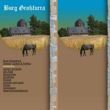
Burg-Grossfurra
Zimmer, Suiten & FeWos
Ansichten
Junker Schänke
Der Park
Geschichte
Großfurra
Freizeit
Anreise und Lage
Preise
Impressum
Datenschutzerklärung